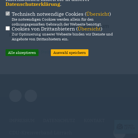
Datenschutzerklärung
.
Technisch notwendige Cookies (
Übersicht
)
Die notwendigen Cookies werden allein für den
ordnungsgemäßen Gebrauch der Webseite benötigt.
Stellungnahme der CDU-Fraktion zum
Cookies von Drittanbietern (
Übersicht
)
Zur Optimierung unserer Webseite binden wir Dienste und
Haushaltsplan 2025
Angebote von Drittanbietern ein.
Haushaltsrede Steinen 2025
Alle akzeptieren
Auswahl speichern
IMPRESSUM
DATENSCHUTZ
KONTAKT
CDU-Kreisverband Lörrach