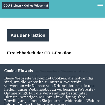
CDU Steinen - Kleines Wiesental
Aus der Fraktion
Erreichbarkeit der CDU-Fraktion
Cookie Hinweis
Die CDU-Fraktion im Gemeinderat Steinen ist ab sofort
unter folgender E-Mail-Adresse direkt erreichbar:
Diese Webseite verwendet Cookies, die notwendig
sind, um die Webseite zu nutzen. Weiterhin
verwenden wir Dienste von Drittanbietern, die uns
cdu-fraktion-steinen@e-mail.de
helfen, unser Webangebot zu verbessern (Website-
Optmierung). Für die Verwendung bestimmter
Dienste, benötigen wir Ihre Einwilligung. Ihre
Wenden Sie sich gerne mit Ihren Anliegen an uns.
Einwilligung können Sie jederzeit widerrufen. Weitere
Informationen finden Sie in unserer