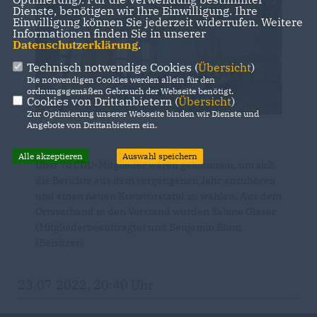
Dienste, benötigen wir Ihre Einwilligung. Ihre
Einwilligung können Sie jederzeit widerrufen. Weitere
Informationen finden Sie in unserer
Datenschutzerklärung
.
Technisch notwendige Cookies (
Übersicht
)
Die notwendigen Cookies werden allein für den
ordnungsgemäßen Gebrauch der Webseite benötigt.
Cookies von Drittanbietern (
Übersicht
)
Zur Optimierung unserer Webseite binden wir Dienste und
Angebote von Drittanbietern ein.
Alle akzeptieren
Auswahl speichern
Über 70 CDU-Mitglieder waren gekommen, um sich
die Berichte aus dem vergangenen Jahr anzuhören
und einen neuen Kreisvorstand zu wählen. Aus dem
Ortsverband in den Vorstand wurden Sabine Glaser
(Mitgliederbeauftragte) und Benjamin Blum
(Beisitzer).
23.07.2022, 20:40 Uhr