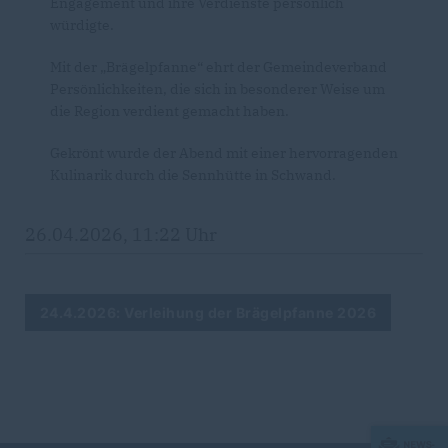
Engagement und ihre Verdienste persönlich
würdigte.
Mit der „Brägelpfanne“ ehrt der Gemeindeverband
Persönlichkeiten, die sich in besonderer Weise um
die Region verdient gemacht haben.
Gekrönt wurde der Abend mit einer hervorragenden
Kulinarik durch die Sennhütte in Schwand.
26.04.2026, 11:22 Uhr
24.4.2026: Verleihung der Brägelpfanne 2026