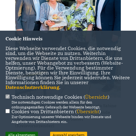
Cookie Hinweis
Diese Webseite verwendet Cookies, die notwendig
sind, um die Webseite zu nutzen. Weiterhin
verwenden wir Dienste von Drittanbietern, die uns
helfen, unser Webangebot zu verbessern (Website-
Optmierung). Für die Verwendung bestimmter
Dienste, benötigen wir Ihre Einwilligung. Ihre
Einwilligung können Sie jederzeit widerrufen. Weitere
Informationen finden Sie in unserer
Datenschutzerklärung
.
Technisch notwendige Cookies (
Übersicht
)
Die notwendigen Cookies werden allein für den
V.l.: Willi Stächele (Laudator), Preisträgerin Sabine
ordnungsgemäßen Gebrauch der Webseite benötigt.
Cookies von Drittanbietern (
Übersicht
)
Hartmann-Müller, Sabine Glaser (1.Vorsitzende
Zur Optimierung unserer Webseite binden wir Dienste und
Gemeindeverband), Stefan Glaser
Angebote von Drittanbietern ein.
(Kreisvorsitzender)
Alle akzeptieren
Auswahl speichern