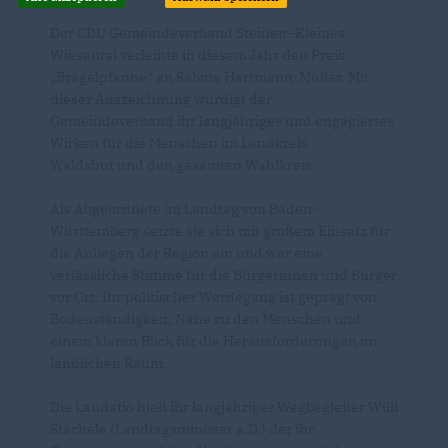
Der CDU Gemeindeverband Steinen–Kleines
Wiesental verleihte in diesem Jahr den Preis
Brägelpfanne“ an Sabine Hartmann-Müller. Mit
dieser Auszeichnung würdigt der
Gemeindeverband ihr langjähriges und engagiertes
Wirken für die Menschen im Landkreis
Waldshut und den gesamten Wahlkreis.
Als Abgeordnete im Landtag von Baden-
Württemberg setzte sie sich mit großem Einsatz für
die Anliegen der Region ein und war eine
verlässliche Stimme für die Bürgerinnen und Bürger
vor Ort. Ihr politischer Werdegang ist geprägt von
Bodenständigkeit, Nähe zu den Menschen und
einem klaren Blick für die Herausforderungen im
ländlichen Raum.
Die Laudatio hielt ihr langjähriger Wegbegleiter Willi
Stächele (Landtagsminister a.D.) der ihr